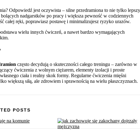
a? Odpowiedź jest oczywista – silne przedramiona to nie tylko lepsz
ej bolących nadgarstków po pracy i większa pewność w codziennych
ość całej ręki, poprawiasz postawę i minimalizujesz ryzyko urazów.
o podstawa wielu innych ćwiczeń, a nawet bardzo wymagających
skim.
?
dramion
często decydują o skuteczności całego treningu – zarówno w
ączący ćwiczenia z wolnym ciężarem, elementy izolacji i proste
własnego ciała i realny skok formy. Regularne ćwiczenia mięśni
tylko większą siłą, ale zdrowiem i sprawnością na wielu płaszczyznach.
TED POSTS