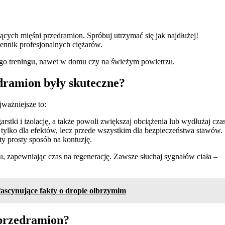
ących mięśni przedramion. Spróbuj utrzymać się jak najdłużej!
nnik profesjonalnych ciężarów.
go treningu, nawet w domu czy na świeżym powietrzu.
edramion były skuteczne?
ważniejsze to:
tki i izolację, a także powoli zwiększaj obciążenia lub wydłużaj cza
 tylko dla efektów, lecz przede wszystkim dla bezpieczeństwa stawów.
y prosty sposób na kontuzję.
 zapewniając czas na regenerację. Zawsze słuchaj sygnałów ciała –
fascynujące fakty o dropie olbrzymim
 przedramion?