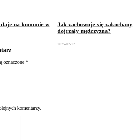
y daje na komunie w
Jak zachowuje się zakochany
dojrzały mężczyzna?
2025-02-12
tarz
ą oznaczone
*
kolejnych komentarzy.