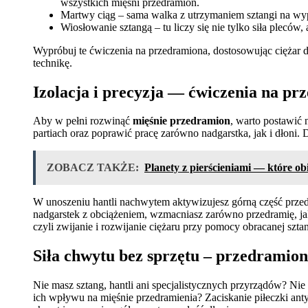
wszystkich mięśni przedramion.
Martwy ciąg – sama walka z utrzymaniem sztangi na wyp
Wiosłowanie sztangą – tu liczy się nie tylko siła pleców,
Wypróbuj te ćwiczenia na przedramiona, dostosowując ciężar d
technikę.
Izolacja i precyzja — ćwiczenia na pr
Aby w pełni rozwinąć
mięśnie przedramion
, warto postawić 
partiach oraz poprawić pracę zarówno nadgarstka, jak i dłoni. 
ZOBACZ TAKŻE:
Planety z pierścieniami — które o
W unoszeniu hantli nachwytem aktywizujesz górną część przedr
nadgarstek z obciążeniem, wzmacniasz zarówno przedramię, jak 
czyli zwijanie i rozwijanie ciężaru przy pomocy obracanej szt
Siła chwytu bez sprzętu – przedramion
Nie masz sztang, hantli ani specjalistycznych przyrządów? Nie
ich wpływu na mięśnie przedramienia? Zaciskanie piłeczki ant