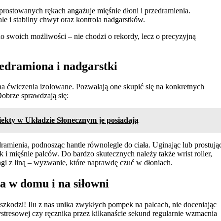
rostowanych rękach angażuje mięśnie dłoni i przedramienia.
 ale i stabilny chwyt oraz kontrola nadgarstków.
o swoich możliwości – nie chodzi o rekordy, lecz o precyzyjną
zedramiona i nadgarstki
na ćwiczenia izolowane. Pozwalają one skupić się na konkretnych
Dobrze sprawdzają się:
biekty w Układzie Słonecznym je posiadają
amienia, podnosząc hantle równolegle do ciała. Uginając lub prostują
i mięśnie palców. Do bardzo skutecznych należy także wrist roller,
angi z liną – wyzwanie, które naprawdę czuć w dłoniach.
a w domu i na siłowni
 szkodzi! Ilu z nas unika zwykłych pompek na palcach, nie doceniając
ystresowej czy ręcznika przez kilkanaście sekund regularnie wzmacnia