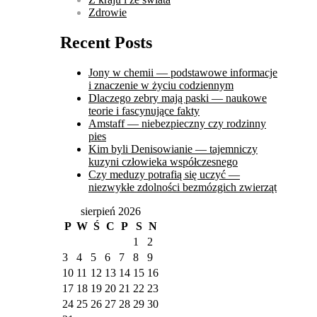
Zdrowie
Recent Posts
Jony w chemii — podstawowe informacje
i znaczenie w życiu codziennym
Dlaczego zebry mają paski — naukowe
teorie i fascynujące fakty
Amstaff — niebezpieczny czy rodzinny
pies
Kim byli Denisowianie — tajemniczy
kuzyni człowieka współczesnego
Czy meduzy potrafią się uczyć —
niezwykłe zdolności bezmózgich zwierząt
sierpień 2026
P
W
Ś
C
P
S
N
1
2
3
4
5
6
7
8
9
10
11
12
13
14
15
16
17
18
19
20
21
22
23
24
25
26
27
28
29
30