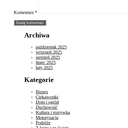
Komentarz
*
Archiwa
październik 2025
wrzesień 2025
sierpień 2025
lipiec 2025
luty 2025
Kategorie
Biznes
Ciekawostki
Dom i ogród
Duchowość
Kultura i rozrywka
Motoryzacja
Podróże
Z kraju i ze świata