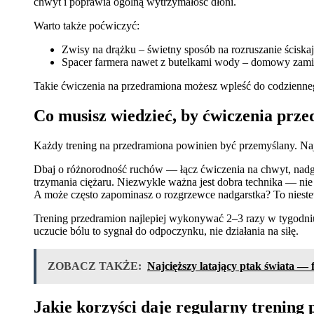
chwyt i poprawia ogólną wytrzymałość dłoni.
Warto także poćwiczyć:
Zwisy na drążku – świetny sposób na rozruszanie ściskaj
Spacer farmera nawet z butelkami wody – domowy zamie
Takie ćwiczenia na przedramiona możesz wpleść do codzienne
Co musisz wiedzieć, by ćwiczenia prz
Każdy trening na przedramiona powinien być przemyślany. Naj
Dbaj o różnorodność ruchów — łącz ćwiczenia na chwyt, nadgars
trzymania ciężaru. Niezwykle ważna jest dobra technika — nie
A może często zapominasz o rozgrzewce nadgarstka? To niestet
Trening przedramion najlepiej wykonywać 2–3 razy w tygodniu,
uczucie bólu to sygnał do odpoczynku, nie działania na siłę.
ZOBACZ TAKŻE:
Najcięższy latający ptak świata — 
Jakie korzyści daje regularny trening