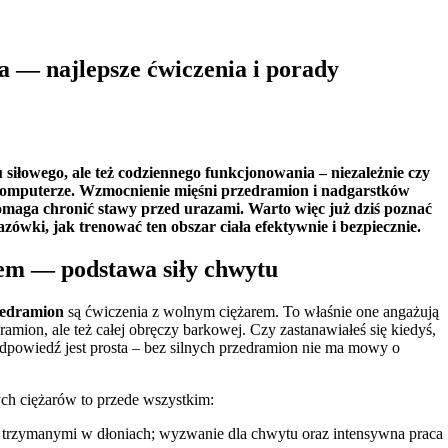
 — najlepsze ćwiczenia i porady
y komputerze. Wzmocnienie mięśni przedramion i nadgarstków
omaga chronić stawy przed urazami. Warto więc już dziś poznać
ówki, jak trenować ten obszar ciała efektywnie i bezpiecznie.
em — podstawa siły chwytu
zedramion
są ćwiczenia z wolnym ciężarem. To właśnie one angażują
dramion, ale też całej obręczy barkowej. Czy zastanawiałeś się kiedyś,
dpowiedź jest prosta – bez silnych przedramion nie ma mowy o
ch ciężarów to przede wszystkim:
i trzymanymi w dłoniach; wyzwanie dla chwytu oraz intensywna praca