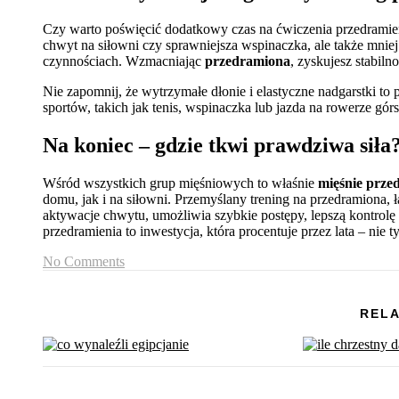
Czy warto poświęcić dodatkowy czas na ćwiczenia przedramieni
chwyt na siłowni czy sprawniejsza wspinaczka, ale także mni
czynnościach. Wzmacniając
przedramiona
, zyskujesz stabiln
Nie zapomnij, że wytrzymałe dłonie i elastyczne nadgarstki t
sportów, takich jak tenis, wspinaczka lub jazda na rowerze gór
Na koniec – gdzie tkwi prawdziwa siła
Wśród wszystkich grup mięśniowych to właśnie
mięśnie prze
domu, jak i na siłowni. Przemyślany trening na przedramiona, ł
aktywacje chwytu, umożliwia szybkie postępy, lepszą kontrolę 
przedramienia to inwestycja, która procentuje przez lata – nie 
No Comments
RELA