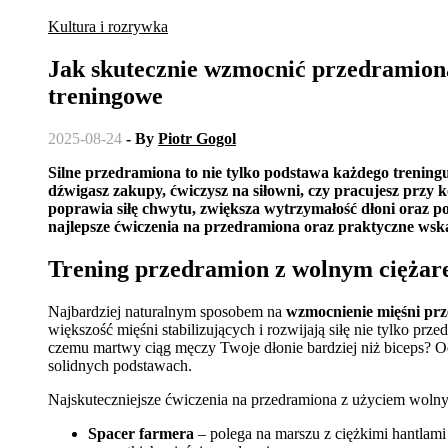
Kultura i rozrywka
Jak skutecznie wzmocnić przedramiona
treningowe
2025-08-24
- By
Piotr Gogol
Silne przedramiona to nie tylko podstawa każdego treningu siłowego, ale też codziennego funkcjonowania – niezależnie czy
dźwigasz zakupy, ćwiczysz na siłowni, czy pracujesz prz
poprawia siłę chwytu, zwiększa wytrzymałość dłoni oraz p
najlepsze ćwiczenia na przedramiona oraz praktyczne wskaz
Trening przedramion z wolnym ciężar
Najbardziej naturalnym sposobem na
wzmocnienie mięśni pr
większość mięśni stabilizujących i rozwijają siłę nie tylko prze
czemu martwy ciąg męczy Twoje dłonie bardziej niż biceps? O
solidnych podstawach.
Najskuteczniejsze ćwiczenia na przedramiona z użyciem wolny
Spacer farmera
– polega na marszu z ciężkimi hantlam