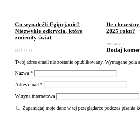
Co wynaleźli Egipcjanie?
Ile chrzestn
Niezwykłe odkrycia, które
2025 roku?
zmieniły świat
2025-02-13
Dodaj komen
2025-02-18
Twój adres email nie zostanie opublikowany.
Wymagane pola s
Nazwa
*
Adres email
*
Witryna internetowa
Zapamiętaj moje dane w tej przeglądarce podczas pisania 