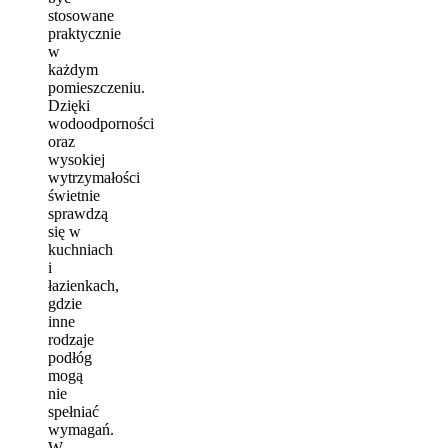
stosowane
praktycznie
w
każdym
pomieszczeniu.
Dzięki
wodoodporności
oraz
wysokiej
wytrzymałości
świetnie
sprawdzą
się w
kuchniach
i
łazienkach,
gdzie
inne
rodzaje
podłóg
mogą
nie
spełniać
wymagań.
W