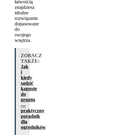
łatwością
znajdziesz
idealne
rozwiązanie
dopasowane
do
swojego
wnętrza.
ZOBACZ
TAKŻE:
Jak
i
kiedy
sadzić
kapustę
do
gruntu
—
praktyczny
poradnik
dla
ogrodników