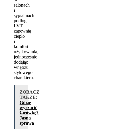
salonach
i
sypialniach
podłogi
LVT
zapewnią
ciepło
i
komfort
użytkowania,
jednocześnie
dodając
wnętrzu
stylowego
charakteru.
ZOBACZ
TAKŻE:
Gdzie
wyrzucić
żarówkę?
Jasna
sprawa