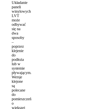
Układanie
paneli
winylowych
LVT
może
odbywać
się na
dwa
sposoby
–
poprzez
klejenie
do
podłoża
lub w
systemie
pływającym.
Wersje
klejone
są
polecane
do
pomieszczeń
o
większej