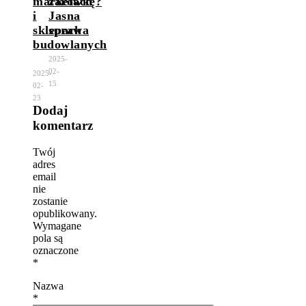
marketach
żarówkę?
i
Jasna
sklepach
sprawa
budowlanych
2025-
02-
2025-
15
02-
23
Dodaj
komentarz
Twój
adres
email
nie
zostanie
opublikowany.
Wymagane
pola są
oznaczone
*
Nazwa
*