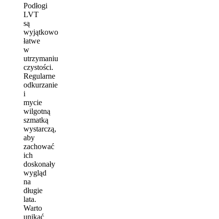
Podłogi
LVT
są
wyjątkowo
łatwe
w
utrzymaniu
czystości.
Regularne
odkurzanie
i
mycie
wilgotną
szmatką
wystarczą,
aby
zachować
ich
doskonały
wygląd
na
długie
lata.
Warto
unikać