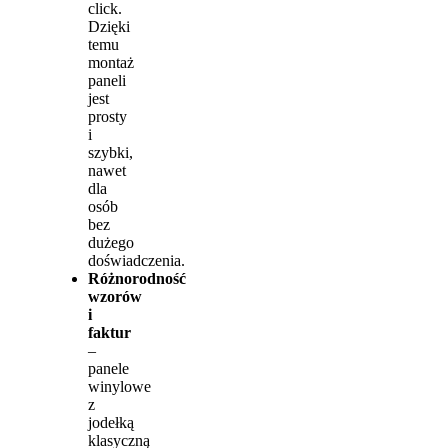
click.
Dzięki
temu
montaż
paneli
jest
prosty
i
szybki,
nawet
dla
osób
bez
dużego
doświadczenia.
Różnorodność
wzorów
i
faktur
–
panele
winylowe
z
jodełką
klasyczną