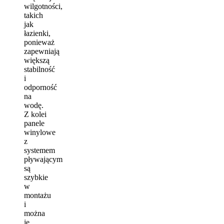
wilgotności,
takich
jak
łazienki,
ponieważ
zapewniają
większą
stabilność
i
odporność
na
wodę.
Z kolei
panele
winylowe
z
systemem
pływającym
są
szybkie
w
montażu
i
można
je