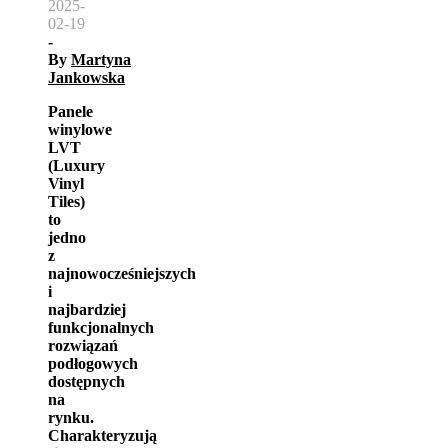
2025-
02-19
-
By
Martyna
Jankowska
Panele
winylowe
LVT
(Luxury
Vinyl
Tiles)
to
jedno
z
najnowocześniejszych
i
najbardziej
funkcjonalnych
rozwiązań
podłogowych
dostępnych
na
rynku.
Charakteryzują