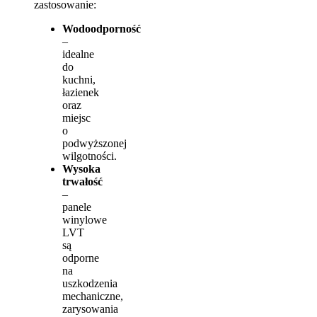
zastosowanie:
Wodoodporność
–
idealne
do
kuchni,
łazienek
oraz
miejsc
o
podwyższonej
wilgotności.
Wysoka
trwałość
–
panele
winylowe
LVT
są
odporne
na
uszkodzenia
mechaniczne,
zarysowania