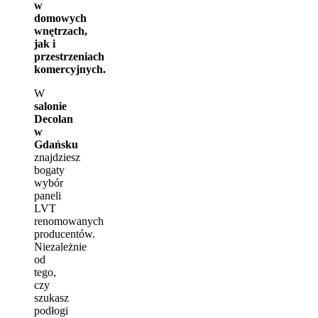
w
domowych
wnętrzach,
jak i
przestrzeniach
komercyjnych.
W
salonie
Decolan
w
Gdańsku
znajdziesz
bogaty
wybór
paneli
LVT
renomowanych
producentów.
Niezależnie
od
tego,
czy
szukasz
podłogi