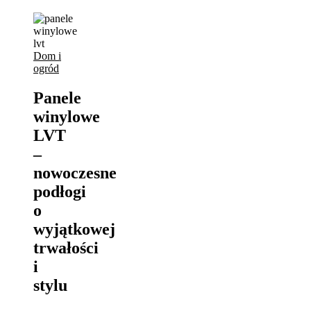
Dom i
ogród
Panele
winylowe
LVT
–
nowoczesne
podłogi
o
wyjątkowej
trwałości
i
stylu