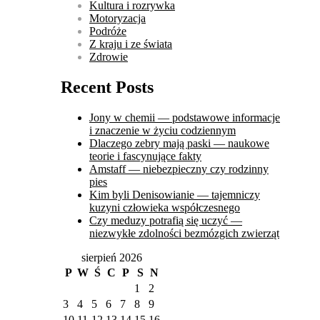
Kultura i rozrywka
Motoryzacja
Podróże
Z kraju i ze świata
Zdrowie
Recent Posts
Jony w chemii — podstawowe informacje
i znaczenie w życiu codziennym
Dlaczego zebry mają paski — naukowe
teorie i fascynujące fakty
Amstaff — niebezpieczny czy rodzinny
pies
Kim byli Denisowianie — tajemniczy
kuzyni człowieka współczesnego
Czy meduzy potrafią się uczyć —
niezwykłe zdolności bezmózgich zwierząt
sierpień 2026
P
W
Ś
C
P
S
N
1
2
3
4
5
6
7
8
9
10
11
12
13
14
15
16