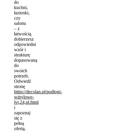
do
kuchni,
łazienki,
czy
salonu
– z
łatwością
dobierzesz
odpowiedni
wzór i
strukturę
dopasowaną
do
swoich
potrzeb.
Odwiedź
stronę
https://decolan.pl/podlogi-
winylowe-
lvt,24,pl.html
i
zapoznaj
się z
pełną
ofertą.