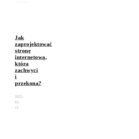
Jak
zaprojektować
stronę
internetową,
która
zachwyci
i
przekona?
2025-
02-
15