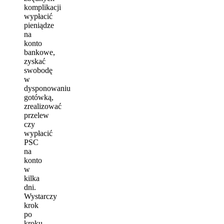
komplikacji
wypłacić
pieniądze
na
konto
bankowe,
zyskać
swobodę
w
dysponowaniu
gotówką,
zrealizować
przelew
czy
wypłacić
PSC
na
konto
w
kilka
dni.
Wystarczy
krok
po
kroku