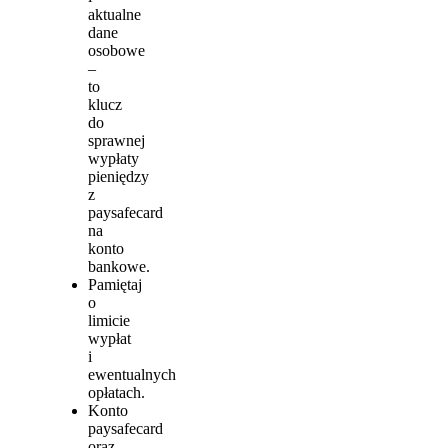
aktualne
dane
osobowe
–
to
klucz
do
sprawnej
wypłaty
pieniędzy
z
paysafecard
na
konto
bankowe.
Pamiętaj
o
limicie
wypłat
i
ewentualnych
opłatach.
Konto
paysafecard
oraz