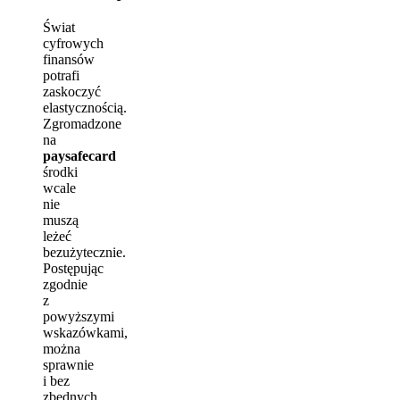
Świat
cyfrowych
finansów
potrafi
zaskoczyć
elastycznością.
Zgromadzone
na
paysafecard
środki
wcale
nie
muszą
leżeć
bezużytecznie.
Postępując
zgodnie
z
powyższymi
wskazówkami,
można
sprawnie
i bez
zbędnych