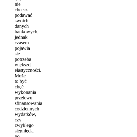
nie
chcesz
podawać
swoich
danych
bankowych,
jednak
czasem
pojawia
się
potrzeba
większej
elastyczności.
Może
to być
chęć
wykonania
przelewu,
sfinansowania
codziennych
wydatków,
czy
zwykłego
sięgnięcia
po