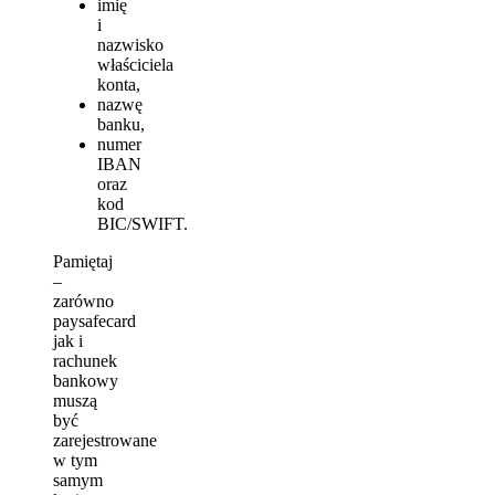
imię
i
nazwisko
właściciela
konta,
nazwę
banku,
numer
IBAN
oraz
kod
BIC/SWIFT.
Pamiętaj
–
zarówno
paysafecard
jak i
rachunek
bankowy
muszą
być
zarejestrowane
w tym
samym