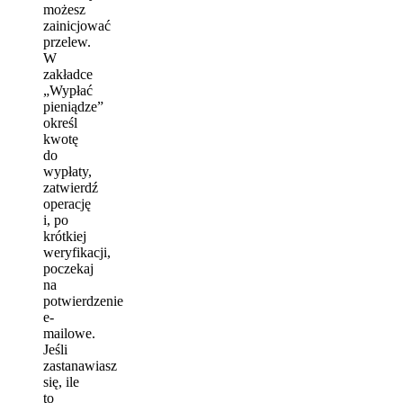
możesz
zainicjować
przelew.
W
zakładce
„Wypłać
pieniądze”
określ
kwotę
do
wypłaty,
zatwierdź
operację
i, po
krótkiej
weryfikacji,
poczekaj
na
potwierdzenie
e-
mailowe.
Jeśli
zastanawiasz
się, ile
to