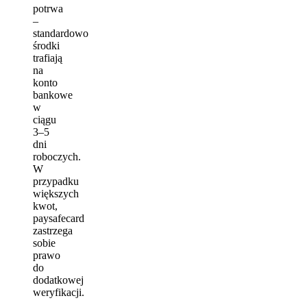
potrwa
–
standardowo
środki
trafiają
na
konto
bankowe
w
ciągu
3–5
dni
roboczych.
W
przypadku
większych
kwot,
paysafecard
zastrzega
sobie
prawo
do
dodatkowej
weryfikacji.