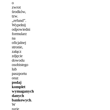
o
zwrot
środków,
tzw.
„refund”.
Wypełnij
odpowiedni
formularz
na
oficjalnej
stronie,
załącz
zdjęcie
dowodu
osobistego
lub
paszportu
oraz
podaj
komplet
wymaganych
danych
bankowych
.
W
razie