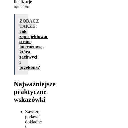
finalizację
transferu.
ZOBACZ
TAKŻE:
Jak
zaprojektować
stronę
internetową,
która
zachwyci
i
przekona?
Najważniejsze
praktyczne
wskazówki
Zawsze
podawaj
dokładne
i