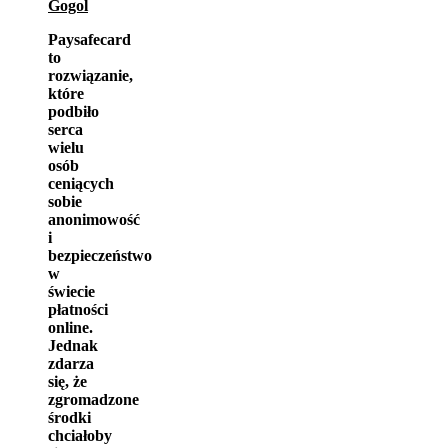
Gogol
Paysafecard
to
rozwiązanie,
które
podbiło
serca
wielu
osób
ceniących
sobie
anonimowość
i
bezpieczeństwo
w
świecie
płatności
online.
Jednak
zdarza
się, że
zgromadzone
środki
chciałoby