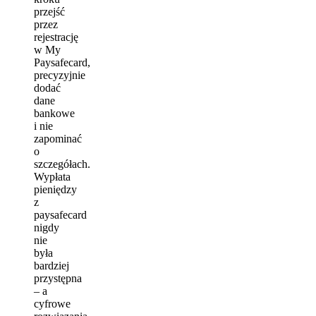
przejść
przez
rejestrację
w My
Paysafecard,
precyzyjnie
dodać
dane
bankowe
i nie
zapominać
o
szczegółach.
Wypłata
pieniędzy
z
paysafecard
nigdy
nie
była
bardziej
przystępna
– a
cyfrowe