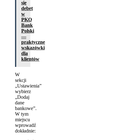
się
debet
w
PKO
Bank
Polski
—
praktyczne
wskazówki
dla
klientów
W
sekcji
„Ustawienia”
wybierz
„Dodaj
dane
bankowe”.
W tym
miejscu
wprowadź
dokładnie: