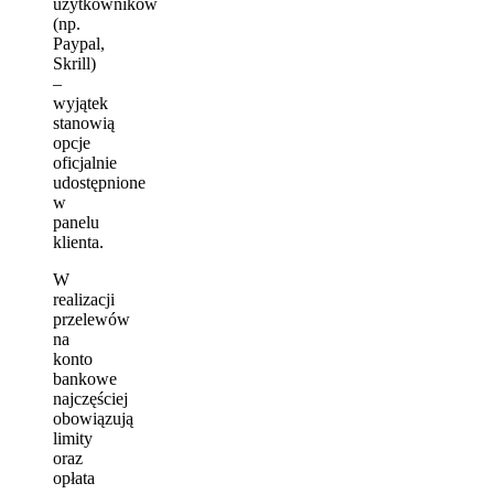
użytkowników
(np.
Paypal,
Skrill)
–
wyjątek
stanowią
opcje
oficjalnie
udostępnione
w
panelu
klienta.
W
realizacji
przelewów
na
konto
bankowe
najczęściej
obowiązują
limity
oraz
opłata