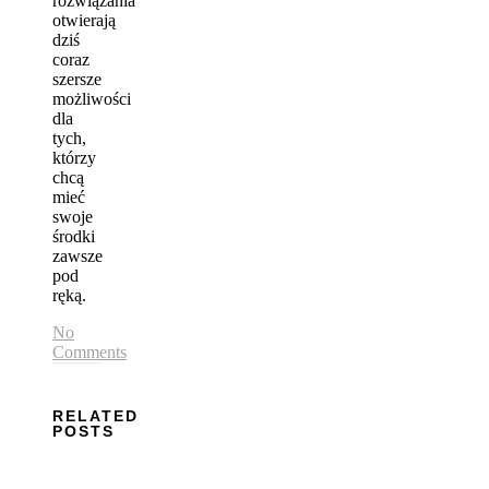
rozwiązania
otwierają
dziś
coraz
szersze
możliwości
dla
tych,
którzy
chcą
mieć
swoje
środki
zawsze
pod
ręką.
No
Comments
RELATED
POSTS