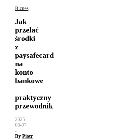
Biznes
Jak
przelać
środki
z
paysafecard
na
konto
bankowe
—
praktyczny
przewodnik
2025-
08-07
-
By
Piotr