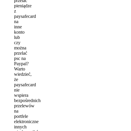
przelać
pieniądze
z
paysafecard
na
inne
konto
lub
czy
można
przelać
psc na
Paypal?
Warto
wiedzieć,
że
paysafecard
nie
wspiera
bezpośrednich
przelewów
na
portfele
elektroniczne
innych