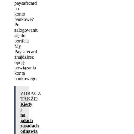
paysafecard
na
konto
bankowe?
Po
zalogowaniu
się do
portfela
My
Paysafecard
znajdziesz
opcję
powiązania
konta
bankowego.
ZOBACZ
TAKŻE:
Kiedy
i
na
jakich
zasadach
odnawia